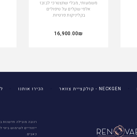
משמעותי, מבלי שתצטרכי לבזבז
אלפי שקלים על טיפולים
בקליניקות פרטיות.
16,900.00
₪
NECKGEN - קולקציית צוואר
הכירו אותנו
לס
רנובה מובילה חדשנות ב
ייחודיים לשימוש ביתי ל
כאבים.