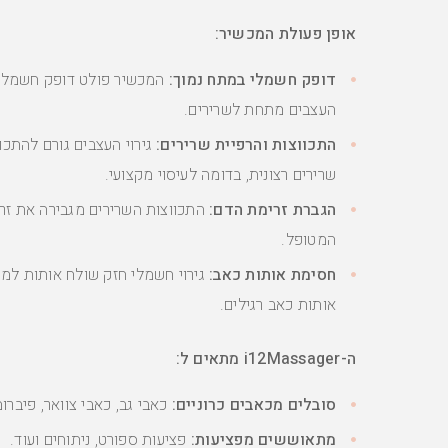
אופן פעולת המכשיר:
דופק חשמלי במתח נמוך:
המכשיר פולט דופק חשמלי 
העצבים מתחת לשרירים.
התכווצות והרפיית שרירים:
גירוי העצבים גורם להתכוו
שרירים רצונית, בדומה לעיסוי מקצועי.
הגברת זרימת הדם:
התכווצות השרירים מגבירה את זר
המטופל.
חסימת אותות כאב:
גירוי חשמלי חזק שולח אותות למ
אותות כאב רגילים.
ה-i12Massager מתאים ל:
סובלים מכאבים כרוניים:
כאבי גב, כאבי צוואר, פיברומ
מתאוששים מפציעות:
פציעות ספורט, ניתוחים ועוד.