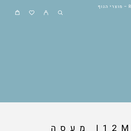
ף
 מעסה