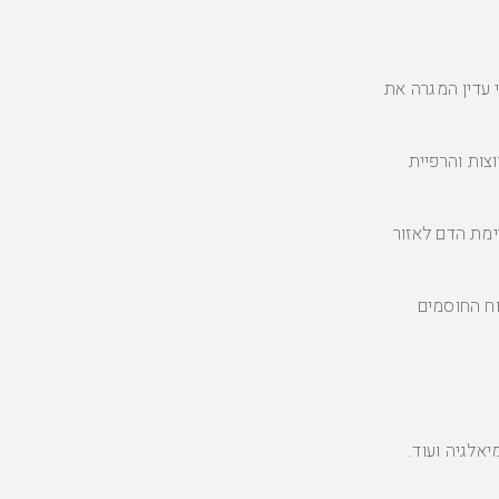
עדין המגרה את
צות והרפיית
ימת הדם לאזור
וח החוסמים
יאלגיה ועוד.