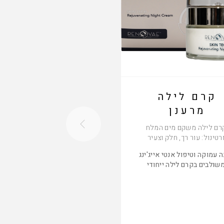
קרם לילה
EYE CREAM
מרענן
קרם העיניים
רם לילה משקם מים המלח
קרם עיניים ייחודי זה פותח במ
רטינול: עור רך, חלק וצעיר
לטיפול בסימני הגיל באזור
העיניים.
 עמוקה וטיפול אנטי אייג'ינג
שולבים בקרם לילה ייחודי