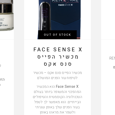
OUT OF STOCK
FACE SENSE X
מכשיר הפייס
סנס אקס
ק
ם
ו
מכשיר הפייס סנס אקס – מכשיר
לטיפוח עור הפנים המושלם
הזנה
מ
Face Sense X
הוא המכשיר
המהפכני והמשופר ביותר בעולם
הטכנולוגיה הקוסמטית והטיפולים
הבייתיים. הוא מאפשר לך לטפל
בעור הפנים שלך באופן שגרתי
ולשפר את מראהו באופן